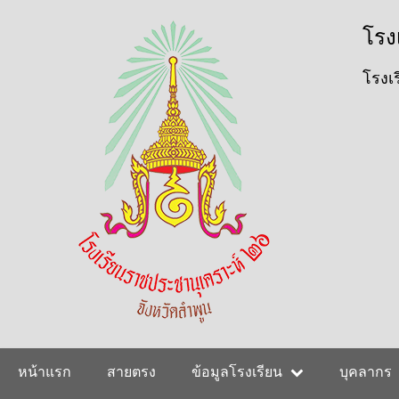
ข้าม
User
โรง
ไป
ยัง
account
เนื้อหา
โรงเร
หลัก
menu
Main
หน้าแรก
สายตรง
ข้อมูลโรงเรียน
บุคลากร