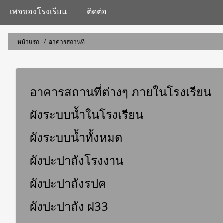
navigation
เพจของโรงเรียน
ติดต่อ
หน้าแรก
อาคารสถานที่
การ
แสดง
อาคารสถานที่ต่างๆ ภายในโรงเรียน
เส้น
ผังระบบน้ำในโรงเรียน
ทาง
ผังระบบน้ำทั้งหมด
ผังปะปาถังโรงงาน
ผังปะปาถังรปค
ผังปะปาถัง ฝ33