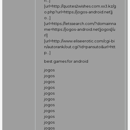
n…
]
[url=
http://quotes2wishes.com.xx3.kz/g
o.php?url=https://jogos-android.net]j
o…
]
[url=
https://letssearch.com/?domainna
me=https://jogos-android.net]jogos[/u
rl
]
[url=
http://www.eliseerotic.com/cgi-bi
n/autorank/out.cgi?id=pansuto&url=htt
p…
]
best games for android
jogos
jogos
jogos
jogos
jogos
jogos
jogos
jogos
jogos
jogos
jogos