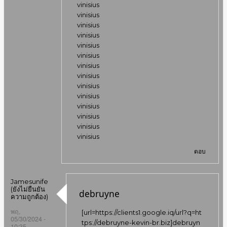
vinisius
vinisius
vinisius
vinisius
vinisius
vinisius
vinisius
vinisius
vinisius
vinisius
vinisius
vinisius
vinisius
vinisius
ตอบ
Jamesunife
(ยังไม่ยืนยัน
debruyne
ความถูกต้อง)
พฤ,
[url=
https://clients1.google.iq/url?q=ht
05/30/2024 -
tps://debruyne-kevin-br.biz]debruyn
10:35