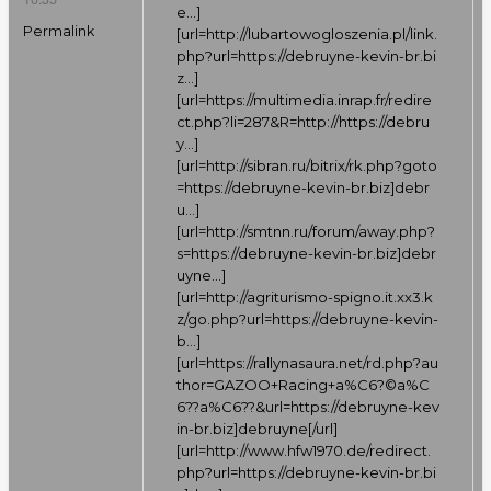
e…
]
Permalink
[url=
http://lubartowogloszenia.pl/link.
php?url=https://debruyne-kevin-br.bi
z…
]
[url=
https://multimedia.inrap.fr/redire
ct.php?li=287&R=http://https://debru
y…
]
[url=
http://sibran.ru/bitrix/rk.php?goto
=https://debruyne-kevin-br.biz]debr
u…
]
[url=
http://smtnn.ru/forum/away.php?
s=https://debruyne-kevin-br.biz]debr
uyne…
]
[url=
http://agriturismo-spigno.it.xx3.k
z/go.php?url=https://debruyne-kevin-
b…
]
[url=
https://rallynasaura.net/rd.php?au
thor=GAZOO+Racing+a%C6
?©a%C
6??a%C6??&url=
https://debruyne-kev
in-br.biz]debruyne[/url
]
[url=
http://www.hfw1970.de/redirect.
php?url=https://debruyne-kevin-br.bi