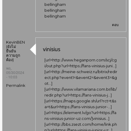
bellingham
bellingham
bellingham
ตอบ
KevinBEN
(ยังไม่
vinisius
ยืนยัน
ความถูก
ต้อง)
[url=
http://www.heganporn.com/scj/cg
i/out.php?url=https://fans-vinisius-juni…
]
พฤ,
[url=
http://meine-schweiz.ru/bitrix/redir
05/30/2024
- 10:03
ect.php?event1=&event2=&event3=&g
ot…
]
Permalink
[url=
http://www.vilamariana.com.br/lib/
redir.php?url=https://fans-vinisius-j…
]
[url=
https://maps.google.sh/url?rct=t&s
a=t&url=https://fans-vinisius-junior-…
]
[url=
https://element.lv/go?url=https://fa
ns-vinisius-junior-uz.com/]vinisius…
]
[url=
http://bbs.zsezt.com/home/link.ph
p?url=https://fans-vinisius-junior-uz…
]