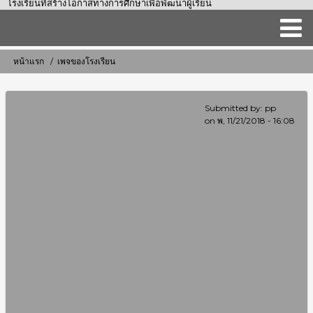
โรงเรียนที่สร้างโอกาสทางการศึกษาเพื่อพัฒนาผู้เรียน
Main
หน้าแรก
เพจของโรงเรียน
การ
navigation
แสดง
เส้น
Submitted by:
pp
ทาง
on
พ, 11/21/2018 - 16:08