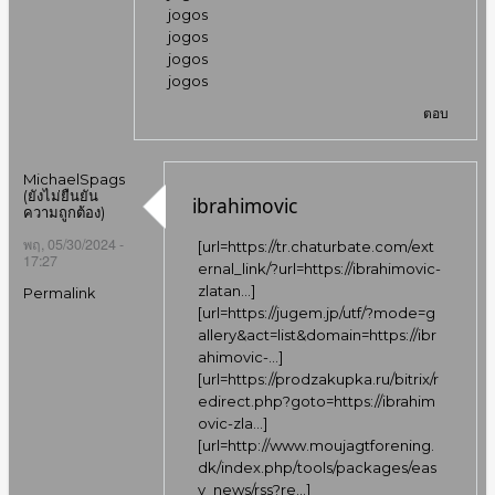
jogos
jogos
jogos
jogos
ตอบ
MichaelSpags
(ยังไม่ยืนยัน
ibrahimovic
ความถูกต้อง)
พฤ, 05/30/2024 -
[url=
https://tr.chaturbate.com/ext
17:27
ernal_link/?url=https://ibrahimovic-
zlatan…
]
Permalink
[url=
https://jugem.jp/utf/?mode=g
allery&act=list&domain=https://ibr
ahimovic-…
]
[url=
https://prodzakupka.ru/bitrix/r
edirect.php?goto=https://ibrahim
ovic-zla…
]
[url=
http://www.moujagtforening.
dk/index.php/tools/packages/eas
y_news/rss?re…
]