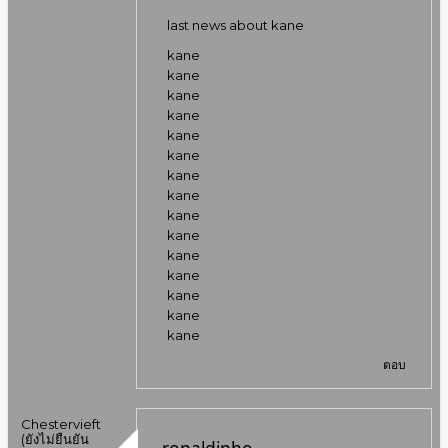
last news about kane
kane
kane
kane
kane
kane
kane
kane
kane
kane
kane
kane
kane
kane
kane
kane
ตอบ
Chestervieft
(ยังไม่ยืนยัน