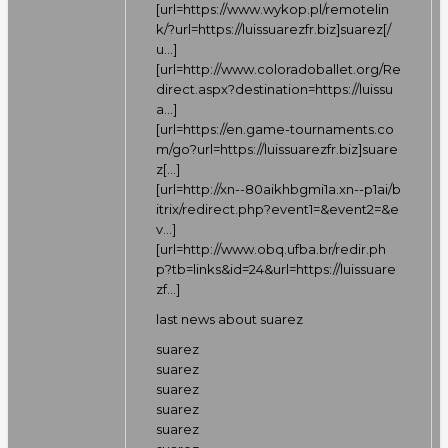
[url=
https://www.wykop.pl/remotelin
k/?url=https://luissuarezfr.biz]suarez[/
u…
]
[url=
http://www.coloradoballet.org/Re
direct.aspx?destination=https://luissu
a…
]
[url=
https://en.game-tournaments.co
m/go?url=https://luissuarezfr.biz]suare
z[…
]
[url=
http://xn--80aikhbgmi1a.xn--p1ai/b
itrix/redirect.php?event1=&event2=&e
v…
]
[url=
http://www.obq.ufba.br/redir.ph
p?tb=links&id=24&url=https://luissuare
zf…
]
last news about suarez
suarez
suarez
suarez
suarez
suarez