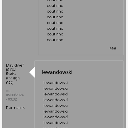
coutinho
coutinho
coutinho
coutinho
coutinho
coutinho
coutinho
ตอบ
Davidwef
(ยังไม่
lewandowski
ยืนยัน
ความถูก
ต้อง)
lewandowski
lewandowski
พฤ,
lewandowski
05/30/2024
- 03:32
lewandowski
lewandowski
Permalink
lewandowski
lewandowski
lewandowski