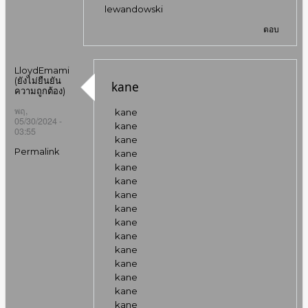
lewandowski
ตอบ
LloydEmami
(ยังไม่ยืนยัน
kane
ความถูกต้อง)
พฤ,
kane
05/30/2024 -
kane
03:55
kane
Permalink
kane
kane
kane
kane
kane
kane
kane
kane
kane
kane
kane
kane