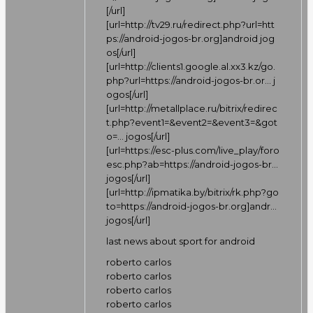
[/url]
[url=
http://tv29.ru/redirect.php?url=htt
ps://android-jogos-br.org]android
jog
os[/url]
[url=
http://clients1.google.al.xx3.kz/go.
php?url=https://android-jogos-br.or…
j
ogos[/url]
[url=
http://metallplace.ru/bitrix/redirec
t.php?event1=&event2=&event3=&got
o=…
jogos[/url]
[url=
https://esc-plus.com/live_play/foro
esc.php?ab=https://android-jogos-br…
jogos[/url]
[url=
http://ipmatika.by/bitrix/rk.php?go
to=https://android-jogos-br.org]andr…
jogos[/url]
last news about sport for android
roberto carlos
roberto carlos
roberto carlos
roberto carlos