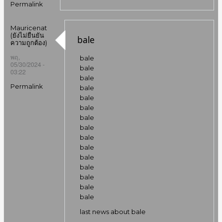
Permalink
Mauricenat
(ยังไม่ยืนยัน
bale
ความถูกต้อง)
พฤ,
bale
05/30/2024 -
bale
03:22
bale
Permalink
bale
bale
bale
bale
bale
bale
bale
bale
bale
bale
bale
bale
last news about bale