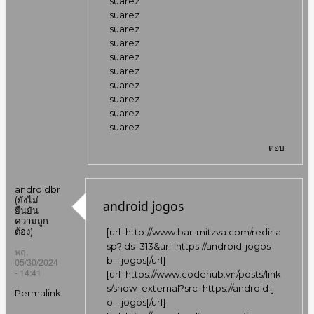
suarez
suarez
suarez
suarez
suarez
suarez
suarez
suarez
suarez
suarez
ตอบ
androidbr
(ยังไม่
android jogos
ยืนยัน
ความถูก
ต้อง)
[url=
http://www.bar-mitzva.com/redir.a
sp?ids=313&url=https://android-jogos-
พฤ,
b…
jogos[/url]
05/30/2024
- 14:41
[url=
https://www.codehub.vn/posts/link
s/show_external?src=https://android-j
Permalink
o…
jogos[/url]