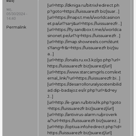
ต้อง)
[url=
http://dkniga.ru/bitrix/redirect.ph
พฤ,
p?goto=https://luissuarezfr.biz]suar…
]
05/30/2024 -
[url=
https://maps.t.me/s/worldcasinon
14:40
et.pa/url?sa=j&url=https://luissuarezfr…
]
Permalink
[url=
https://fly.sandbox.t.me/s/worldca
sinonet.pe/url?q=https://luissuarezfr…
]
[url=
http://imap.showreels.com/stunt
s?lang=fr&r=https://luissuarezfr.biz]su
a…
]
[url=
http://onalis.ru.xx3.kz/go.php?url=
https://luissuarezfr.biz]suarez[/url
]
[url=
https://www.starcamgirls.com/ext
ernal_link/?url=https://luissuarezfr.bi…
]
[url=
https://desarrolloruralysostenibilid
ad.dip-badajoz.es/ir.php?url=&d=ey
J…
]
[url=
http://e-gran.ru/bitrix/rk.php?goto
=https://luissuarezfr.biz]suarez[/url
]
[url=
http://antivirus-alarm.ru/proverk
a/?url=https://luissuarezfr.biz]suarez…
]
[url=
http://optiua.info/redirect.php?id=
https://luissuarezfr.biz]suarez[/url
]