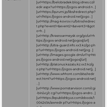
[url=
https://belobradek.blog.idnes.cz/r
edir.aspx?url=https://jogos-android.n…
]
[url=
https://qurumi.jp/libs/redirect.php?
url=/https://jogos-android.net]jogo…
]
[url=
http://mag-kovrov.ru/bitrix/redirec
t.php?event1=&event2=&event3=&got
o=h…
]
[url=
http://krasnoarmeysk.org/go/url=h
ttps://jogos-android.net]jogos[/url
]
[url=
http://ultra-guard.info.xx3.kz/go.ph
p?url=https://jogos-android.net]jog…
]
[url=
http://images.google.dm/url?q=htt
ps://jogos-android.net]jogos[/url
]
[url=
http://platonus.kazatu.kz.xx3.kz/g
o.php?url=https://jogos-android.net]j…
]
[url=
http://www.whhont.com/site/redir
ect.html?url=https://jogos-android.net]
…
]
[url=
http://www.pornstarvision.com/cgi
-bin/ucj/c.cgi?url=https://jogos-andro…
]
[url=
https://epublishbyus.com/ebook/1
0042454/awredir.pl?url=https://jogos-a