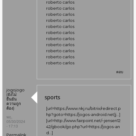
roberto carlos
roberto carlos
roberto carlos
roberto carlos
roberto carlos
roberto carlos
roberto carlos
roberto carlos
roberto carlos
roberto carlos
roberto carlos
ตอบ
jogojogo
(ยังไม่
sports
ยืนยัน
ความถูก
ต้อง)
[url=
https://www.nkj.ru/bitrix/redirect.p
hp?goto=https://jogos-android.net]j…
]
พฤ,
[url=
http://www.fairpoint.net/~jensen12
05/30/2024
- 17:13
42/gbook/go.php?url=https://jogos-an
d…
]
Permalink