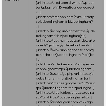
[url=
https://erotikportal-24.net/wp-con
tent/plugins/AND-AntiBounce/redirect
o…
]
[url=
https://cmpoon.com/exit/?url=http
s://judebellingham-fr.biz]bellingham[/
…
]
[url=
http://rid.org.ua/?goto=https://jude
bellingham-fr.biz]bellingham[/url
]
[url=
https://laskma.megastart-slot.ru/re
direct/?g=https://judebellingham-fr…
]
[url=
http://www.runningcheese.com/g
o/?url=https://judebellingham-fr.biz]be
ll…
]
[url=
https://knife.kasumi.ru/bitrix/redire
ct.php?goto=https://judebellingham…
]
[url=
http://svsp.ru/go.php?url=https://ju
debellingham-fr.biz]bellingham[/url
]
[url=
https://images.google.cat/url?q=ht
tps://judebellingham-fr.biz]bellingha…
]
[url=
https://drabik.blog.idnes.cz/redir.a
spx?url=https://judebellingham-fr.b…
]
[url=
http://cryptorigion.com.xx3.kz/go.