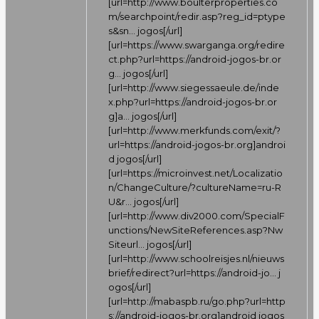
[url=
http://www.boulterproperties.co
m/searchpoint/redir.asp?reg_id=ptype
s&sn…
jogos[/url]
[url=
https://www.swarganga.org/redire
ct.php?url=https://android-jogos-br.or
g…
jogos[/url]
[url=
http://www.siegessaeule.de/inde
x.php?url=https://android-jogos-br.or
g]a…
jogos[/url]
[url=
http://www.merkfunds.com/exit/?
url=https://android-jogos-br.org]androi
d
jogos[/url]
[url=
https://microinvest.net/Localizatio
n/ChangeCulture/?cultureName=ru-R
U&r…
jogos[/url]
[url=
http://www.div2000.com/SpecialF
unctions/NewSiteReferences.asp?Nw
Siteurl…
jogos[/url]
[url=
http://www.schoolreisjes.nl/nieuws
brief/redirect?url=https://android-jo…
j
ogos[/url]
[url=
http://mabaspb.ru/go.php?url=http
s://android-jogos-br.org]android
jogos