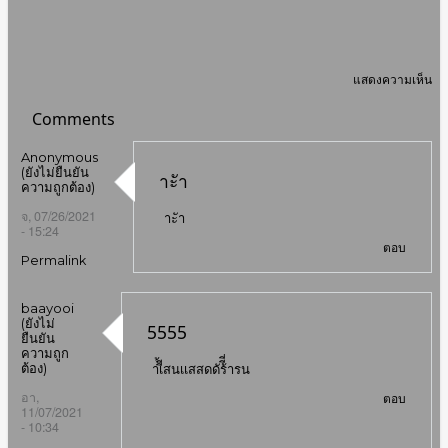
แสดงความเห็น
Comments
Anonymous
(ยังไม่ยืนยัน
าะัา
ความถูกต้อง)
จ, 07/26/2021
าะัา
- 15:24
ตอบ
Permalink
baayooi
(ยังไม่
5555
ยืนยัน
ความถูก
ต้อง)
า่้เีีสนเเสสดดัร้ีี่ารน
อา,
ตอบ
11/07/2021
- 10:34