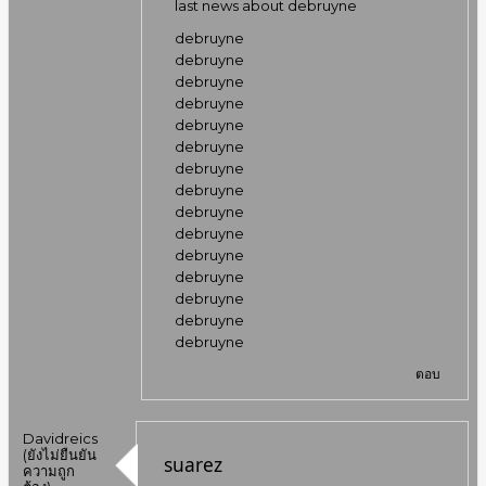
last news about debruyne
debruyne
debruyne
debruyne
debruyne
debruyne
debruyne
debruyne
debruyne
debruyne
debruyne
debruyne
debruyne
debruyne
debruyne
debruyne
ตอบ
Davidreics
(ยังไม่ยืนยัน
suarez
ความถูก