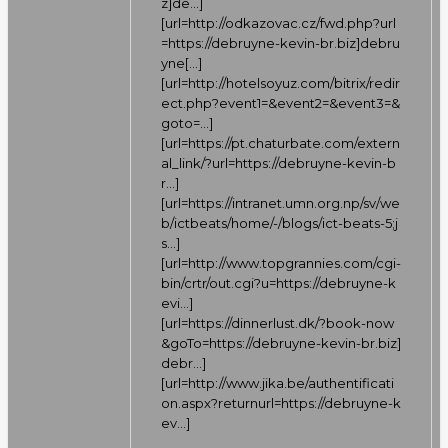
z]de…
]
[url=
http://odkazovac.cz/fwd.php?url
=https://debruyne-kevin-br.biz]debru
yne[…
]
[url=
http://hotelsoyuz.com/bitrix/redir
ect.php?event1=&event2=&event3=&
goto=…
]
[url=
https://pt.chaturbate.com/extern
al_link/?url=https://debruyne-kevin-b
r…
]
[url=
https://intranet.umn.org.np/sv/we
b/ictbeats/home/-/blogs/ict-beats-5;j
s…
]
[url=
http://www.topgrannies.com/cgi-
bin/crtr/out.cgi?u=https://debruyne-k
evi…
]
[url=
https://dinnerlust.dk/?book-now
&goTo=https://debruyne-kevin-br.biz]
debr…
]
[url=
http://www.jika.be/authentificati
on.aspx?returnurl=https://debruyne-k
ev…
]