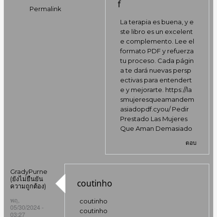
f
Permalink
In
La terapia es buena, y e
reply
ste libro es un excelent
to
e complemento. Lee el
bale
formato PDF y refuerza
by
tu proceso. Cada págin
Mauricenat
a te dará nuevas persp
(ยัง
ectivas para entendert
ไม่
e y mejorarte.
https://la
ยืนยัน
smujeresqueamandem
ความ
asiadopdf.cyou/
Pedir
ถูก
Prestado Las Mujeres
ต้อง)
Que Aman Demasiado
ตอบ
GradyPurne
(ยังไม่ยืนยัน
coutinho
ความถูกต้อง)
พฤ,
coutinho
05/30/2024 -
coutinho
03:27