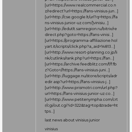
[url=
https://www.realcommercial.co.n
z/redirect?url=https://fans-vinisius-jun…
]
[url=
http://cse.google.lt/url?q=https://fa
ns-vinisius-junior-uz.com/]vinisiu…
]
[url=
http://edutlt.samregion.ru/bitrix/re
direct.php?goto=https://fans-vinisi…
]
[url=
https://programma-affiliazione.hol
yart.it/scripts/click.php?a_aid=14813…
]
[url=
http://www.resort-planning.co.jp/li
nk/cutlinks/rank.php?url=https://fan…
]
[url=
https://archive.feedblitz.com/f/f.fb
z?Goto=//https://fans-vinisius-juni…
]
[url=
http://luggage.nu/store/scripts/adr
edir.asp?url=https://fans-vinisius-j…
]
[url=
http://www.prismotri.com/url.php?
url=https://fans-vinisius-junior-uz.co…
]
[url=
http://www.petitenympha.com/crt
r/cgi/out.cgi?id=322&tag=top&trade=ht
tps…
]
last news about vinisius junior
vinisius