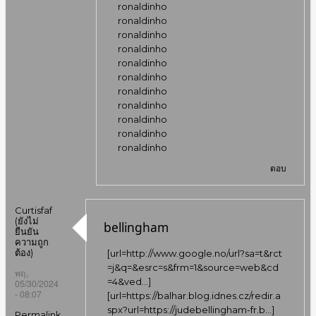
ronaldinho
ronaldinho
ronaldinho
ronaldinho
ronaldinho
ronaldinho
ronaldinho
ronaldinho
ronaldinho
ronaldinho
ronaldinho
ตอบ
Curtisfaf
(ยังไม่
bellingham
ยืนยัน
ความถูก
ต้อง)
[url=
http://www.google.no/url?sa=t&rct
=j&q=&esrc=s&frm=1&source=web&cd
พฤ,
=4&ved…
]
05/30/2024
- 08:07
[url=
https://balhar.blog.idnes.cz/redir.a
spx?url=https://judebellingham-fr.b…
]
Permalink